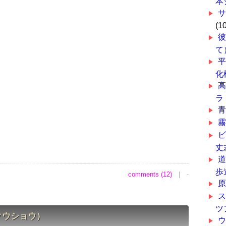
本
(1
て
平
化
ラ
丈
歩
comments (12)
| -
原
ツ
クウショウ）