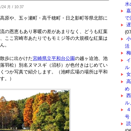
水
/24 月 / 10:37
高原や、五ヶ瀬町・高千穂町・日之影町等県北部に
で
流の恩恵もあり寒暖の差があまりなく、どうも紅葉
(0
、ここ宮崎市あたりでもモミジ等の大規模な紅葉は
小
ん。
活
散歩に出かけた
宮崎県立平和台公園
の越ヶ迫池、池
落羽松）別名ヌマスギ（沼杉）が色付きはじめてい
ル
くつか写真で紹介します。（池畔広場の場所は平和
す。）
め
ル
号
(0