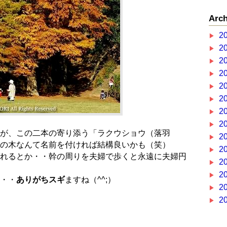
Arch
2
2
2
2
2
2
2
2
が、この二本の寄り添う「ラクウショウ（落羽
2
の木なんて名前を付ければ結構良いかも（笑）
2
れるとか・・幹の周りを夫婦で歩くと永遠に夫婦円
2
2
・・
ありがちスギ
ますね（^^;）
2
2