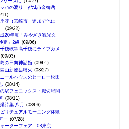
シリーズに
(10/27)
サシバの渡り 都城市金御岳
0/11)
彼岸花（宮崎市・追加で他に
）
(09/22)
成20年度「みやざき観光文
検定」2級
(09/06)
高千穂峡等高千穂にライブカメ
(09/03)
青島の日向神話館
(09/01)
霧島山新燃岳噴火
(08/27)
ビニールハウスのヒーロー松田
志
(08/14)
道の駅フェニックス・堀切峠間
道
(08/11)
爆詩集 八月
(08/06)
スピリチュアルモーニング体験
アー
(07/28)
ウォーターフェア 08東京