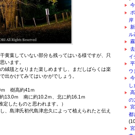
岸
ル
干黄葉していない部分も残ってはいる様ですが、只
イ
思います。
の絨毯となりまた楽しめますし、まだしばらくは楽
ウ
で出かけてみてはいかがでしょう。
し
ｍ 樹高約41ｍ
13.0ｍ 南に約10.2ｍ、北に約16.1ｍ
の
り推定したものと思われます。）
し、島津氏初代島津忠久によって植えられたと伝え
都
(1