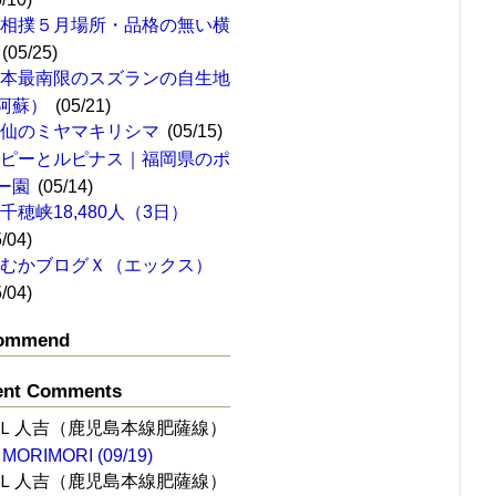
大相撲５月場所・品格の無い横
(05/25)
日本最南限のスズランの自生地
阿蘇）
(05/21)
雲仙のミヤマキリシマ
(05/15)
ポピーとルピナス｜福岡県のポ
ー園
(05/14)
千穂峡18,480人（3日）
5/04)
ひむかブログＸ（エックス）
5/04)
ommend
ent Comments
Ｌ人吉（鹿児島本線肥薩線）
MORIMORI (09/19)
Ｌ人吉（鹿児島本線肥薩線）