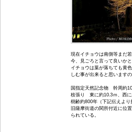
現在イチョウは南側等まだ若
今、見ごろと言って良いかと
イチョウは葉が落ちても黄色
しむ事が出来ると思いますの
国指定天然記念物 幹周約10
枝張り 東に約10.3ｍ、西に約
樹齢約800年（下記伝えよ
旧薩摩街道の関所付近に位置
られている。