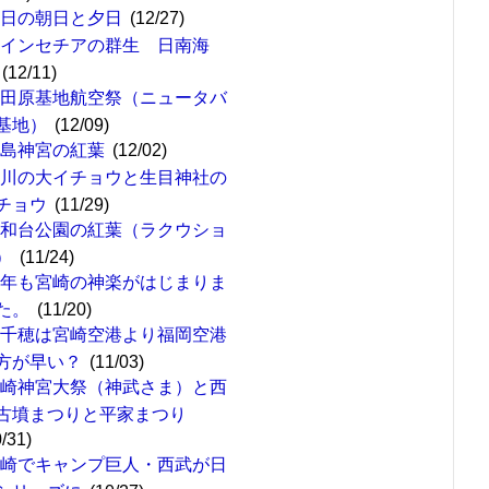
今日の朝日と夕日
(12/27)
ポインセチアの群生 日南海
(12/11)
新田原基地航空祭（ニュータバ
基地）
(12/09)
霧島神宮の紅葉
(12/02)
去川の大イチョウと生目神社の
チョウ
(11/29)
平和台公園の紅葉（ラクウショ
）
(11/24)
今年も宮崎の神楽がはじまりま
た。
(11/20)
高千穂は宮崎空港より福岡空港
方が早い？
(11/03)
宮崎神宮大祭（神武さま）と西
古墳まつりと平家まつり
0/31)
宮崎でキャンプ巨人・西武が日