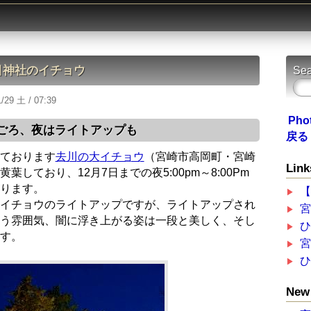
目神社のイチョウ
Sea
/29 土 / 07:39
Pho
ごろ、夜はライトアップも
戻る
ております
去川の大イチョウ
（宮崎市高岡町・宮崎
Link
しており、12月7日までの夜5:00pm～8:00Pm
ります。
イチョウのライトアップですが、ライトアップされ
う雰囲気、闇に浮き上がる姿は一段と美しく、そし
す。
New 