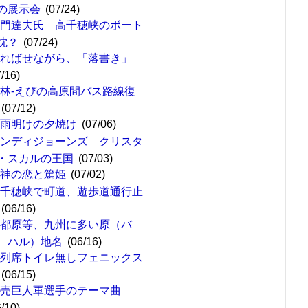
の展示会
(07/24)
嘉門達夫氏 高千穂峡のボート
沈？
(07/24)
遅ればせながら、「落書き」
7/16)
林-えびの高原間バス路線復
(07/12)
梅雨明けの夕焼け
(07/06)
インディジョーンズ クリスタ
・スカルの王国
(07/03)
女神の恋と篤姫
(07/02)
高千穂峡で町道、遊歩道通行止
(06/16)
西都原等、九州に多い原（バ
、ハル）地名
(06/16)
４列席トイレ無しフェニックス
(06/15)
読売巨人軍選手のテーマ曲
6/10)