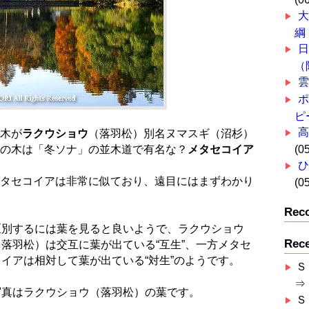
綱
（
ピ
高
木が
ラクウショウ
（落羽松）別名ヌマスギ（沼杉）
の木は「冬ソナ」の並木道で有名な？
メタセコイア
(0
タセコイアは非常に似ており、遠目にはまずわかり
(0
Rec
区別するには葉を見ると良いようで、ラクウショウ
Rec
（落羽松）は交互に葉が出ている“互生”、一方メタセ
コイアは相対して葉が出ている“対生”のようです。
Ｓ
⇒
写真はラクウショウ（落羽松）の葉です。
Ｓ