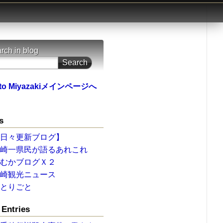
rch in blog
to Miyazakiメインページへ
s
【日々更新ブログ】
宮崎一県民が語るあれこれ
ひむかブログＸ２
宮崎観光ニュース
ひとりごと
Entries