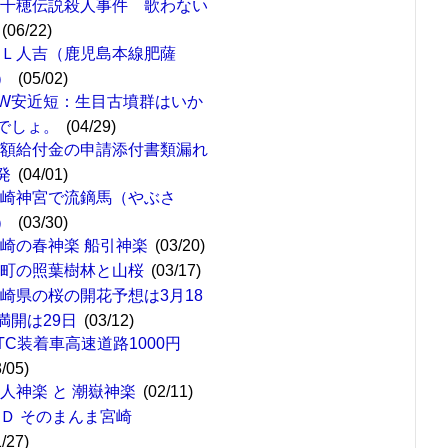
高千穂伝説殺人事件 歌わない
(06/22)
ＳＬ人吉（鹿児島本線肥薩
）
(05/02)
W安近短：生目古墳群はいか
でしょ。
(04/29)
定額給付金の申請添付書類漏れ
発
(04/01)
宮崎神宮で流鏑馬（やぶさ
）
(03/30)
崎の春神楽 船引神楽
(03/20)
綾町の照葉樹林と山桜
(03/17)
崎県の桜の開花予想は3月18
満開は29日
(03/12)
TC装着車高速道路1000円
3/05)
人神楽 と 潮嶽神楽
(02/11)
ＣＤ そのまんま宮崎
1/27)