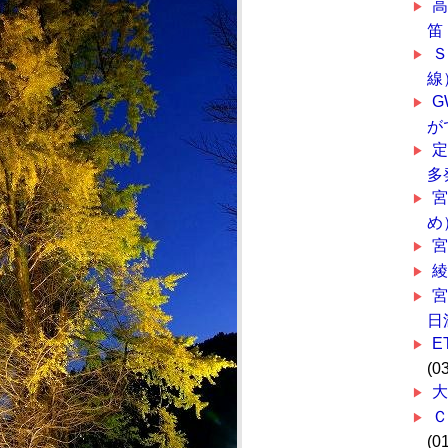
笛
線
G
が
多
め
宮
宮
日
E
(0
大
(0