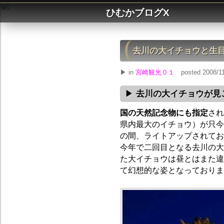
ひむかブログX
去川の大イチョウと生
▶ in
宮崎観光０１
posted 2008/11
去川の大イチョウが見
国の天然記念物にも指定
され
県内最大のイチョウ）が只今黄葉
の間、ライトアップされてお
今年で二回目となる去川の大
た大イチョウは昼とはまた違
て幻想的な姿となっておりま