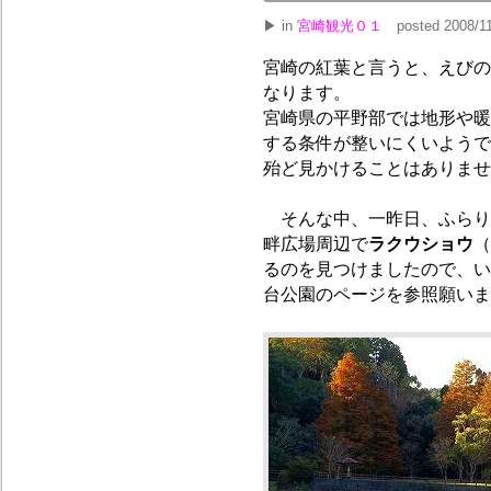
▶ in
宮崎観光０１
posted 2008/11
宮崎の紅葉と言うと、えびの
なります。
宮崎県の平野部では地形や暖
する条件が整いにくいようで
殆ど見かけることはありませ
そんな中、一昨日、ふらり
畔広場周辺で
ラクウショウ
（
るのを見つけましたので、い
台公園のページを参照願いま