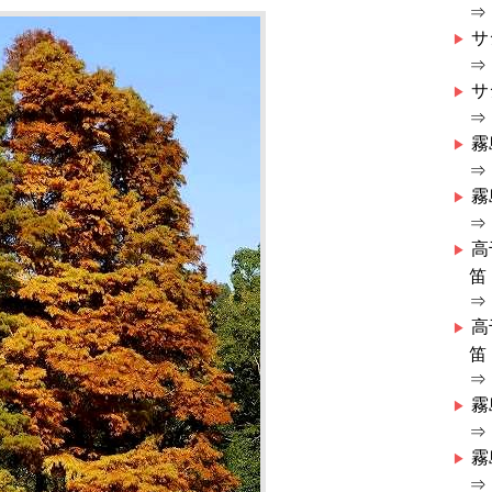
⇒
サ
⇒
サ
⇒
霧
⇒
霧
⇒
高
笛
⇒
高
笛
⇒
霧
⇒
霧
⇒