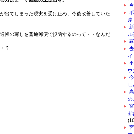
が出てしまった現実を受け止め、今後改善していた
岸
通帳の写しを普通郵便で投函するのって・・なんだ
ル
・？
イ
ウ
し
の
都
(1