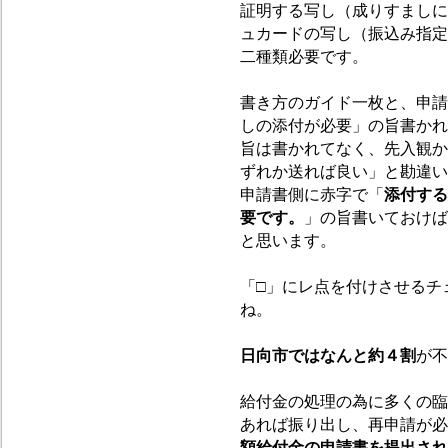
証明する写し（成りすましに
ュカードの写し（振込み指定
二種類必要です。
書き方のガイド一枚と、申請
しの添付が必要」の旨書かれ
旨は書かれてなく、先入観か
ずれか送れば良い」と勘違い
申請書側に赤字で「
添付する
要です。
」の旨書いておけば
と思います。
「□」にレ点を付けさせるチ
ね。
日向市ではなんと約４割
が不
給付金の処理の為に多くの臨
あれば振り出し、再申請が必
額給付金の申請書を提出され