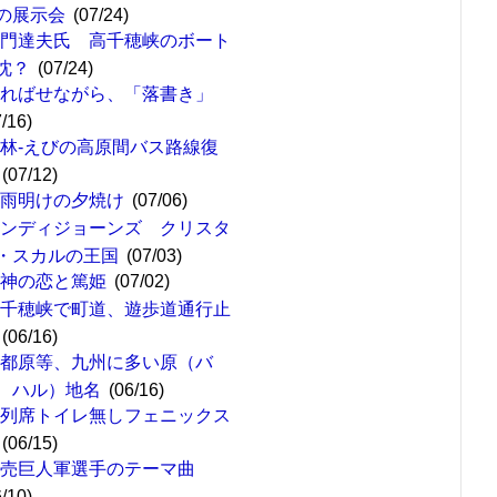
の展示会
(07/24)
嘉門達夫氏 高千穂峡のボート
沈？
(07/24)
遅ればせながら、「落書き」
7/16)
林-えびの高原間バス路線復
(07/12)
梅雨明けの夕焼け
(07/06)
インディジョーンズ クリスタ
・スカルの王国
(07/03)
女神の恋と篤姫
(07/02)
高千穂峡で町道、遊歩道通行止
(06/16)
西都原等、九州に多い原（バ
、ハル）地名
(06/16)
４列席トイレ無しフェニックス
(06/15)
読売巨人軍選手のテーマ曲
6/10)