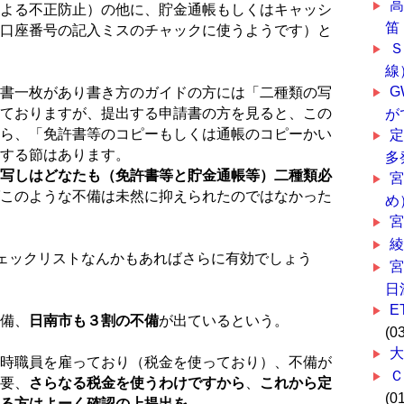
よる不正防止）の他に、貯金通帳もしくはキャッシ
笛
口座番号の記入ミスのチャックに使うようです）と
線
G
書一枚があり書き方のガイドの方には「二種類の写
ておりますが、提出する申請書の方を見ると、この
が
ら、「免許書等のコピーもしくは通帳のコピーかい
する節はあります。
多
写しはどなたも（免許書等と貯金通帳等）二種類必
このような不備は未然に抑えられたのではなかった
め
宮
ェックリストなんかもあればさらに有効でしょう
宮
日
E
備、
日南市も３割の不備
が出ているという。
(0
大
時職員を雇っており（税金を使っており）、不備が
要、
さらなる税金を使うわけですから
、
これから定
(0
る方はよーく確認の上提出を。