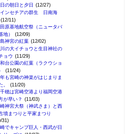
今日の朝日と夕日
(12/27)
ポインセチアの群生 日南海
(12/11)
新田原基地航空祭（ニュータバ
基地）
(12/09)
霧島神宮の紅葉
(12/02)
去川の大イチョウと生目神社の
チョウ
(11/29)
平和台公園の紅葉（ラクウショ
）
(11/24)
今年も宮崎の神楽がはじまりま
た。
(11/20)
高千穂は宮崎空港より福岡空港
方が早い？
(11/03)
宮崎神宮大祭（神武さま）と西
古墳まつりと平家まつり
0/31)
宮崎でキャンプ巨人・西武が日