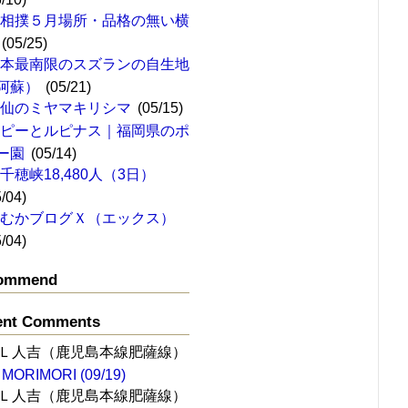
大相撲５月場所・品格の無い横
(05/25)
日本最南限のスズランの自生地
阿蘇）
(05/21)
雲仙のミヤマキリシマ
(05/15)
ポピーとルピナス｜福岡県のポ
ー園
(05/14)
千穂峡18,480人（3日）
5/04)
ひむかブログＸ（エックス）
5/04)
ommend
ent Comments
Ｌ人吉（鹿児島本線肥薩線）
MORIMORI (09/19)
Ｌ人吉（鹿児島本線肥薩線）