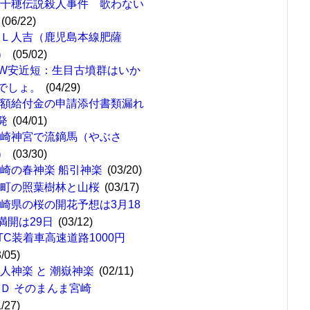
高千穂伝説殺人事件 歌わない
(06/22)
ＳＬ人吉（鹿児島本線肥薩
）
(05/02)
W安近短：生目古墳群はいか
でしょ。
(04/29)
定額給付金の申請添付書類漏れ
発
(04/01)
宮崎神宮で流鏑馬（やぶさ
）
(03/30)
崎の春神楽 船引神楽
(03/20)
綾町の照葉樹林と山桜
(03/17)
崎県の桜の開花予想は3月18
満開は29日
(03/12)
TC装着車高速道路1000円
3/05)
人神楽 と 潮嶽神楽
(02/11)
ＣＤ そのまんま宮崎
1/27)