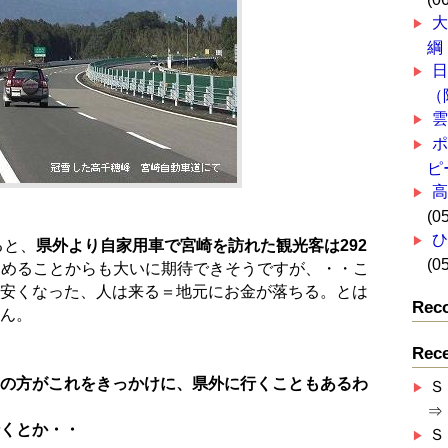
綱
（
ピ
高
(0
ると、
県外より自家用車で宮崎を訪れた観光客は292
(0
占めることからも大いに期待できそうですが、・・こ
安くなった、人は来る＝地元にお金が落ちる。とは
Rec
ん。
Rec
の方がこれをきっかけに、県外に行くこともあるわ
Ｓ
⇒
くとか・・
Ｓ