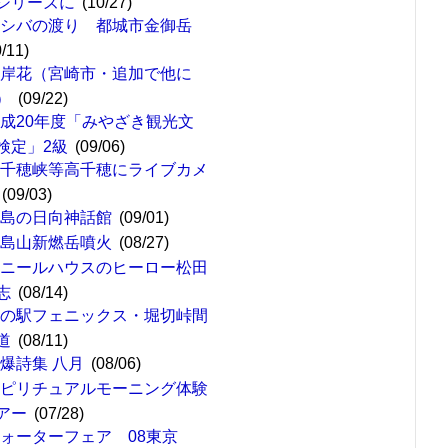
シリーズに
(10/27)
サシバの渡り 都城市金御岳
0/11)
彼岸花（宮崎市・追加で他に
）
(09/22)
成20年度「みやざき観光文
検定」2級
(09/06)
高千穂峡等高千穂にライブカメ
(09/03)
青島の日向神話館
(09/01)
霧島山新燃岳噴火
(08/27)
ビニールハウスのヒーロー松田
志
(08/14)
道の駅フェニックス・堀切峠間
道
(08/11)
爆詩集 八月
(08/06)
スピリチュアルモーニング体験
アー
(07/28)
ウォーターフェア 08東京