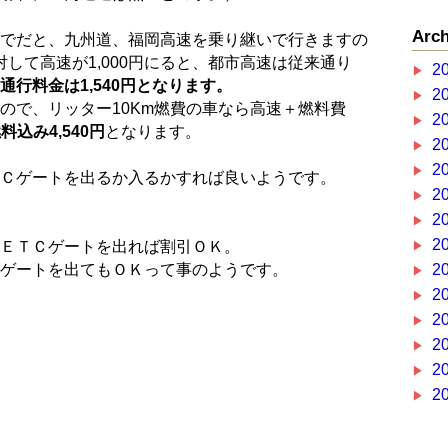
Arch
でだと、九州道、福岡高速を乗り継いで行きますの
対して高速が1,000円にると、都市高速は従来通り
2
通行料金は1,540円となります。
2
なので、リッター10Km燃費の車なら高速＋燃料費
2
料込み4,540円
となります。
2
2
Ｃゲートを出るか入るかすれば良いようです。
2
2
2
ＥＴＣゲートを出れば割引ＯＫ。
ゲートを出てもＯＫって事のようです。
2
2
2
2
2
2