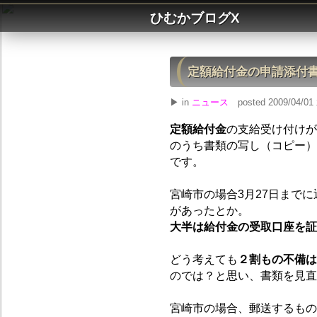
ひむかブログX
定額給付金の申請添付
▶ in
ニュース
posted 2009/04/01 
定額給付金
の支給受け付けが
のうち書類の写し（コピー）
です。
宮崎市の場合3月27日まで
があったとか。
大半は給付金の受取口座を証
どう考えても
２割もの不備は
のでは？と思い、書類を見直
宮崎市の場合、郵送するもの