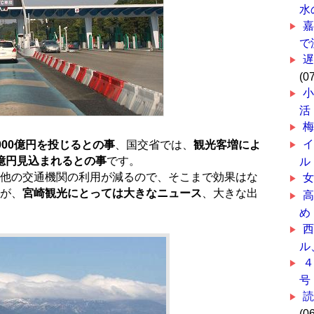
水
で
(0
小
活
000億円を投じるとの事
、国交省では、
観光客増によ
0億円見込まれるとの事
です。
ル
他の交通機関の利用が減るので、そこまで効果はな
が、
宮崎観光にとっては大きなニュース
、大きな出
め
ル
号
(0