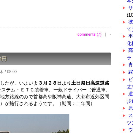
本
(1
て
comments (7)
| -
平
化
ラ
0円
木 / 08:00
したが、いよいよ
３月２８日より土日祭日高速道路
丈
システム・ＥＴＣ装着車、一般ドライバー（普通車、
地方路線のみで首都高や阪神高速、大都市近郊区間
歩
）が施行されるようです。（期間：二年間）
原
ツ