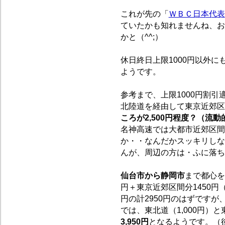
これが先の「
ＷＢＣ日本代表
ていたかも知れませんね、お
かと（^^;）
休日終日上限1000円以外に
ようです。
参考まで、上限1000円割引
北陸道を経由して東京近郊区
ころが2,500円程度？（流
名神高速では大都市近郊区間（
か・・なんだかスッキリしな
んが、周辺の方は・ふに落ち
仙台市から静岡市
まで都心を
円＋東京近郊区間分1450円（
円の計2950円のはずです
では、東北道（1,000円）
3,950円
となるようです。（後