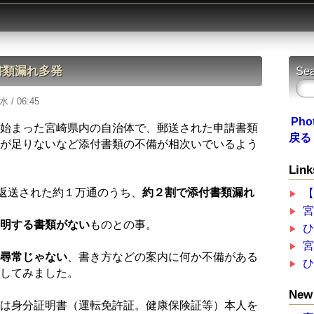
書類漏れ多発
Sea
水 / 06:45
Pho
始まった宮崎県内の自治体で、郵送された申請書類
戻る
が足りないなど添付書類の不備が相次いでいるよう
Link
に返送された約１万通のうち、
約２割で添付書類漏れ
明する書類がない
ものとの事。
尋常じゃない
、書き方などの案内に何か不備がある
してみました。
New 
は身分証明書（運転免許証。健康保険証等）本人を