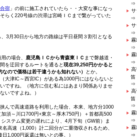
⇒
合宿
」の前に施工されていたら・・大変な事になっ
サ
そらく220号線の渋滞は宮崎ＩＣまで繋がっていた
⇒
サ
⇒
も、3月30日から地方の路線は平日昼間３割引となる
霧
⇒
霧
適用の場合、
鹿児島ＩＣから青森東ＩＣ
まで磐越道・
⇒
間を迂回するルートを通ると
現在39,250円かかると
高
動的なので価格は若干違うかも知れない）
とか。
笛
大津IC～西宮IC）がある為1000円にはならないと
⇒
いですね。（地方に住む私にはあまり関係ありませ
高
ないですよね。）
笛
⇒
挟んで高速道路を利用した場合、本来、地方分1000
霧
加須～川口700円+東京～厚木750円）＋首都高500
⇒
が、システム変更の遅れにより、4月下旬（GW前）ま
霧
と東名高速（1,000）計二回分が二重徴収されるため、
日1,000円返還は無いとの事。）
⇒