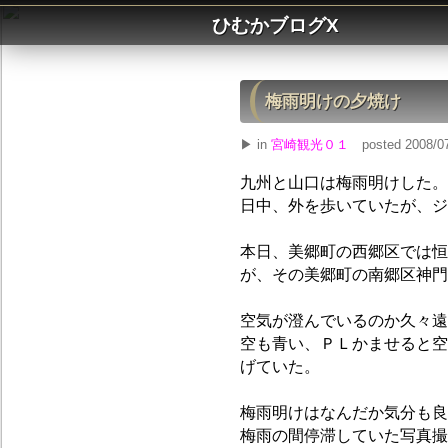
ひむかブログX
梅雨明けの夕焼け
▶ in
宮崎観光０１
posted 2008/07
九州と山口は梅雨明けした。
日中、外を歩いていたが、ジ
本日、美郷町の西郷区では恒
が、その美郷町の南郷区神門
空気が澄んでいるのか久々遠
空も青い、ＰＬかませると空
げていた。
梅雨明けはなんだか気分も良
梅雨の間停滞していた写真撮