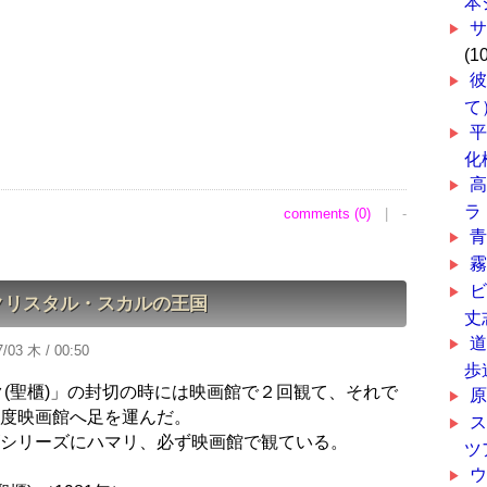
本
(1
て
平
化
ラ
comments (0)
| -
クリスタル・スカルの王国
丈
/03 木 / 00:50
歩
ク(聖櫃)」の封切の時には映画館で２回観て、それで
原
度映画館へ足を運んだ。
シリーズにハマリ、必ず映画館で観ている。
ツ