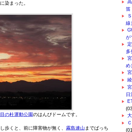
に染まった。
笛
線
G
が
多
め
宮
宮
日
E
(0
目の杜運動公園
のはんぴドームです。
大
し歩くと、前に障害物が無く、
霧島連山
までばっち
(0