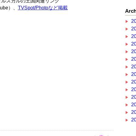
タルスカルの王国関連リンク
tube）、
TVSpot/Photoなど掲載
Arch
2
2
2
2
2
2
2
2
2
2
2
2
2
2