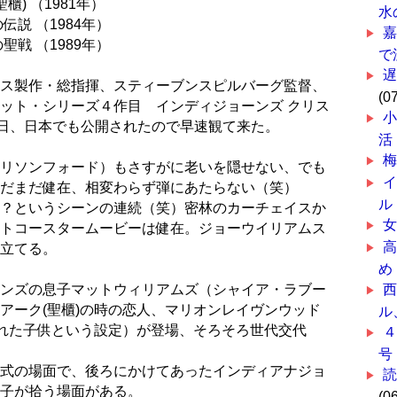
櫃) （1981年）
水
説 （1984年）
戦 （1989年）
で
ス製作・総指揮、スティーブンスピルバーグ監督、
(0
ット・シリーズ４作目 インディジョーンズ クリス
小
1日、日本でも公開されたので早速観て来た。
活
リソンフォード）もさすがに老いを隠せない、でも
だまだ健在、相変わらず弾にあたらない（笑）
ル
？というシーンの連続（笑）密林のカーチェイスか
トコースタームービーは健在。ジョーウイリアムス
立てる。
め
ンズの息子マットウィリアムズ（シャイア・ラブー
アーク(聖櫃)の時の恋人、マリオンレイヴンウッド
ル
まれた子供という設定）が登場、そろそろ世代交代
号
式の場面で、後ろにかけてあったインディアナジョ
子が拾う場面がある。
(0