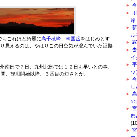
岸
ル
らでもこれほど綺麗に
高千穂峰
、
韓国岳
をはじめとす
り見えるのは、やはりこの日空気が澄んでいた証拠
イ
州南部で７日、九州北部では１２日も早いとの事。
ウ
日間、観測開始以降、３番目の短さとか。
し
の
都
(1