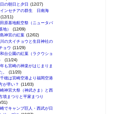
今日の朝日と夕日
(12/27)
ポインセチアの群生 日南海
(12/11)
新田原基地航空祭（ニュータバ
基地）
(12/09)
霧島神宮の紅葉
(12/02)
去川の大イチョウと生目神社の
チョウ
(11/29)
平和台公園の紅葉（ラクウショ
）
(11/24)
今年も宮崎の神楽がはじまりま
た。
(11/20)
高千穂は宮崎空港より福岡空港
方が早い？
(11/03)
宮崎神宮大祭（神武さま）と西
古墳まつりと平家まつり
0/31)
宮崎でキャンプ巨人・西武が日