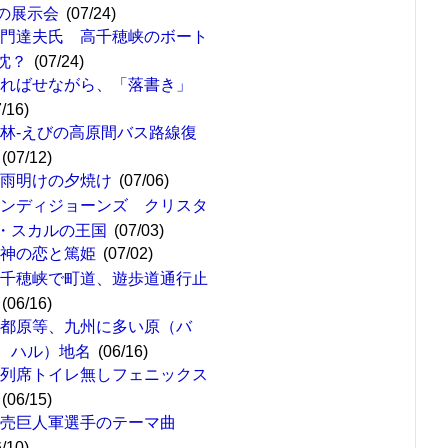
の展示会
(07/24)
嘉門達夫氏 高千穂峡のボート
沈？
(07/24)
遅ればせながら、「落書き」
7/16)
林-えびの高原間バス路線復
(07/12)
梅雨明けの夕焼け
(07/06)
インディジョーンズ クリスタ
・スカルの王国
(07/03)
女神の恋と篤姫
(07/02)
高千穂峡で町道、遊歩道通行止
(06/16)
西都原等、九州に多い原（バ
、ハル）地名
(06/16)
４列席トイレ無しフェニックス
(06/15)
読売巨人軍選手のテーマ曲
6/10)