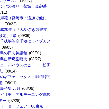
シリーズに
(10/27)
サシバの渡り 都城市金御岳
0/11)
彼岸花（宮崎市・追加で他に
）
(09/22)
成20年度「みやざき観光文
検定」2級
(09/06)
高千穂峡等高千穂にライブカメ
(09/03)
青島の日向神話館
(09/01)
霧島山新燃岳噴火
(08/27)
ビニールハウスのヒーロー松田
志
(08/14)
道の駅フェニックス・堀切峠間
道
(08/11)
爆詩集 八月
(08/06)
スピリチュアルモーニング体験
アー
(07/28)
ウォーターフェア 08東京