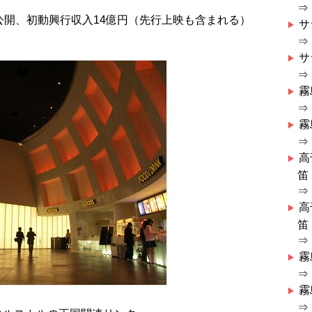
⇒
で公開、初動興行収入14億円（先行上映も含まれる）
サ
⇒
サ
⇒
霧
⇒
霧
⇒
高
笛
⇒
高
笛
⇒
霧
⇒
霧
⇒