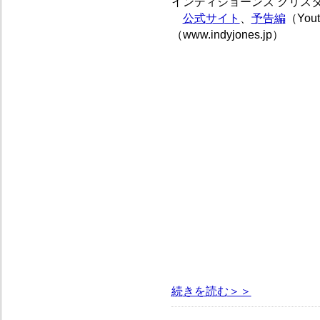
インディジョーンズ クリス
公式サイト
、
予告編
（You
（www.indyjones.jp）
続きを読む＞＞