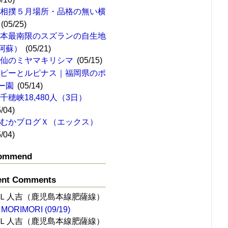
大相撲５月場所・品格の無い横
(05/25)
日本最南限のスズランの自生地
阿蘇）
(05/21)
雲仙のミヤマキリシマ
(05/15)
ポピーとルピナス｜福岡県のポ
ー園
(05/14)
千穂峡18,480人（3日）
5/04)
ひむかブログＸ（エックス）
5/04)
ommend
ent Comments
Ｌ人吉（鹿児島本線肥薩線）
MORIMORI (09/19)
Ｌ人吉（鹿児島本線肥薩線）