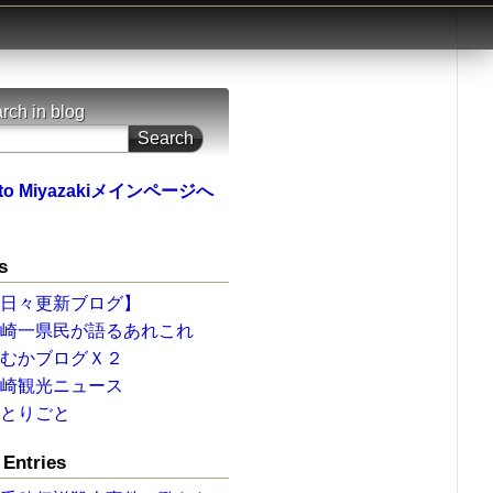
rch in blog
to Miyazakiメインページへ
s
【日々更新ブログ】
宮崎一県民が語るあれこれ
ひむかブログＸ２
宮崎観光ニュース
ひとりごと
Entries