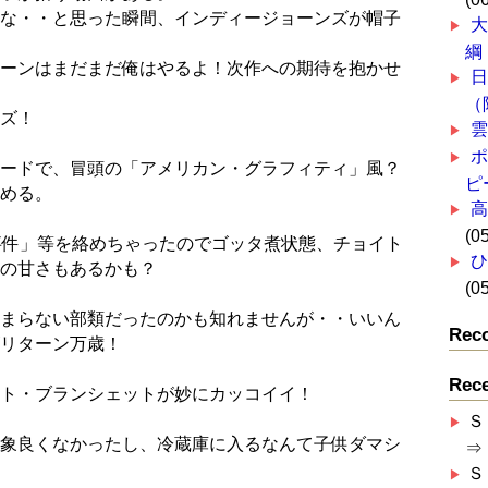
な・・と思った瞬間、インディージョーンズが帽子
綱
ーンはまだまだ俺はやるよ！次作への期待を抱かせ
（
ズ！
ードで、冒頭の「アメリカン・グラフィティ」風？
ピ
める。
高
(0
事件」等を絡めちゃったのでゴッタ煮状態、チョイト
の甘さもあるかも？
(0
まらない部類だったのかも知れませんが・・いいん
Rec
リターン万歳！
Rec
ト・ブランシェットが妙にカッコイイ！
Ｓ
象良くなかったし、冷蔵庫に入るなんて子供ダマシ
⇒
Ｓ