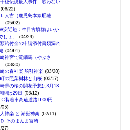
高千穂伝説殺人事件 歌わない
(06/22)
ＳＬ人吉（鹿児島本線肥薩
）
(05/02)
W安近短：生目古墳群はいか
でしょ。
(04/29)
定額給付金の申請添付書類漏れ
発
(04/01)
宮崎神宮で流鏑馬（やぶさ
）
(03/30)
崎の春神楽 船引神楽
(03/20)
綾町の照葉樹林と山桜
(03/17)
崎県の桜の開花予想は3月18
満開は29日
(03/12)
TC装着車高速道路1000円
3/05)
人神楽 と 潮嶽神楽
(02/11)
ＣＤ そのまんま宮崎
1/27)