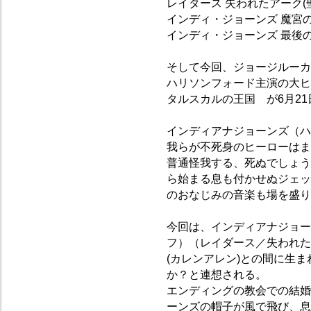
レイダース 失われたアーク(聖
インディ・ジョーンズ 魔宮の伝
インディ・ジョーンズ 最後の聖
そして今回、ジョージルーカ
ハリソンフォード主演の大ヒ
タルスカルの王国 が6月2
インディアナジョーンズ（ハ
我らが不死身のヒーローはま
普通怪我する、死ぬでしょう
ら始まる息も付かせぬジェッ
のおなじみの音楽も場を盛り
今回は、インディアナジョー
フ）（レイダース／失われた
(カレンアレン)との間に生
か？と連想される。
エンディングの教会での結婚
ーンズの帽子が風で飛び、息